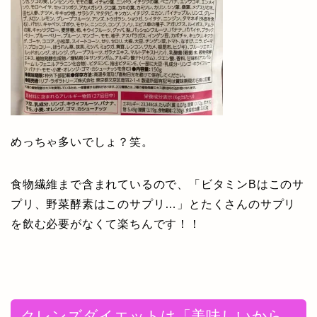
めっちゃ多いでしょ？笑。
食物繊維まで含まれているので、「ビタミンBはこのサ
プリ、野菜酵素はこのサプリ…」とたくさんのサプリ
を飲む必要がなくて楽ちんです！！
クレンズダイエットは「美味しいから