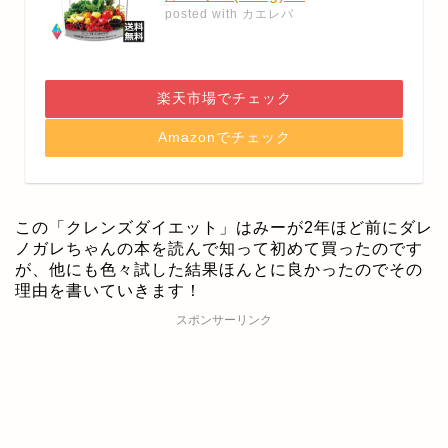
posted with
カエレバ
楽天市場でチェック
Amazonでチェック
この「クレンズダイエット」はみーが2年ほど前にダレ
ノガレちゃんの本を読んで知って初めて買ったのです
が、他にも色々試した結果ほんとに良かったのでその
理由を書いていきます！
スポンサーリンク