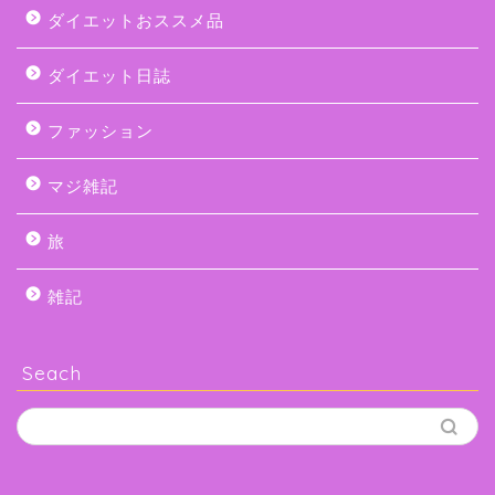
ダイエットおススメ品
ダイエット日誌
ファッション
マジ雑記
旅
雑記
Seach