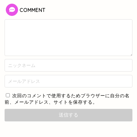
COMMENT
次回のコメントで使用するためブラウザーに自分の名
前、メールアドレス、サイトを保存する。