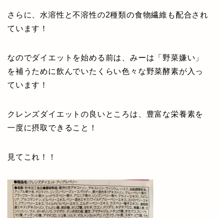
さらに、
水溶性と不溶性の2種類の食物繊維
も配合され
ています！
なのでダイエットを始める前は、みーは「野菜嫌い」
を補うために飲んでいたくらい色々な
野菜酵素
が入っ
ています！
クレンズダイエットの良いところは、
豊富な栄養素を
一度に摂取できる
こと！
見てこれ！！