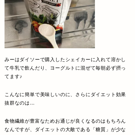
みーはダイソーで購入したシェイカーに入れて溶かし
て牛乳で飲んだり、ヨーグルトに混ぜて毎朝必ず摂っ
てます♪
こんなに簡単で美味しいのに、さらにダイエット効果
抜群なのは…
食物繊維が豊富なためお通じが良くなるのはもちろん
なんですが、ダイエットの大敵である
「糖質」が少な