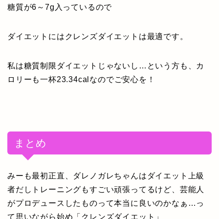
糖質が
6～7g
入っているので
ダイエットにはクレンズダイエットは最適です。
私は糖質制限ダイエットじゃないし…という方も、
カ
ロリーも一杯23.34cal
なのでご安心を！
まとめ
みーも最初正直、ダレノガレちゃんはダイエット上級
者だしトレーニングもすごい頑張ってるけど、芸能人
がプロデュースしたものって本当に良いのかなぁ…っ
て思いながら始め「クレンズダイエット」