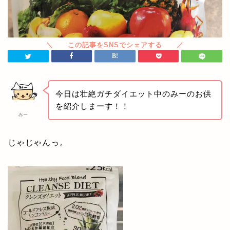
今日は壮絶ガチダイエット中のみーのお供
を紹介しまーす！！
みー
じゃじゃんっ。