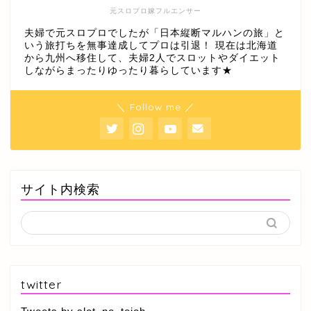
元スロプロ嫁フルエンサー
夫婦で元スロプロでしたが「日本縦断マルハンの旅」と
いう旅打ちを無事達成してプロは引退！ 現在は北海道
から九州へ移住して、夫婦2人でスロットやダイエット
しながらまったりゆったり暮らしています★
＼ Follow me ／
サイト内検索
twitter