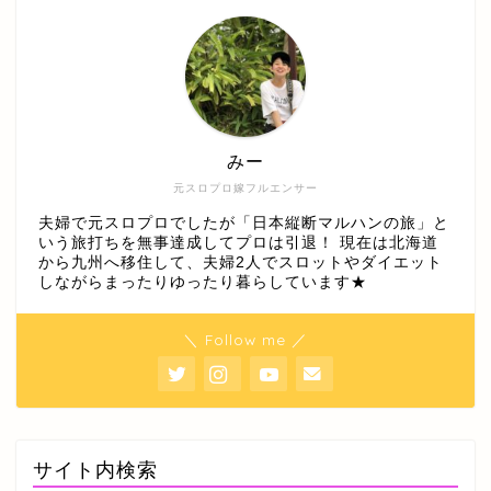
みー
元スロプロ嫁フルエンサー
夫婦で元スロプロでしたが「日本縦断マルハンの旅」と
いう旅打ちを無事達成してプロは引退！ 現在は北海道
から九州へ移住して、夫婦2人でスロットやダイエット
しながらまったりゆったり暮らしています★
＼ Follow me ／
サイト内検索