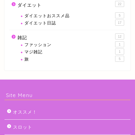
22
ダイエット
ダイエットおススメ品
5
ダイエット日誌
17
12
雑記
ファッション
1
マジ雑記
1
旅
5
Site Menu
オススメ！
スロット